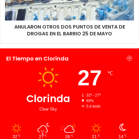
ANULARON OTROS DOS PUNTOS DE VENTA DE
DROGAS EN EL BARRIO 25 DE MAYO
El Tiempo en Clorinda
27
℃
Clorinda
32º - 27º
69%
5.8 km/h
Clear Sky
32
27
26
21
14
℃
℃
℃
℃
℃