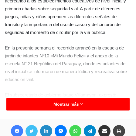
acercando a los establecimientos educativos de nivel inicial y
primario charlas sobre seguridad vial. A partir de diferentes
juegos, niñas y niños aprenden las diferentes señales de
tránsito y la importancia del uso de casco y del cinturón de
seguridad al momento de circular por la vía pública.
En la presente semana el recorrido arrancó en la escuela de
jardin de infantes Nº10 «Mi Mundo Feliz» y el anexo de la
escuela N° 21 República del Paraguay, donde estudiantes del
nivel inicial se informaron de manera lúdica y recreativa sobre
educación vial.
El subsecretario de gobierno Isaac Villamayor, expresó:
“Estamos muy contentos porque seguimos con este programa
Mostrar más
y esta línea que nos marca el intendente Ariel Caniza, de seguir
generando concientización vial, en especial con los más
Facebook
Twitter
LinkedIn
Messenger
WhatsApp
Telegram
Compartir por correo electrónico
Imprimir
chicos, además hemos acordado con la delegación zonal de
educación la continuidad de esta importante labor a lo largo del