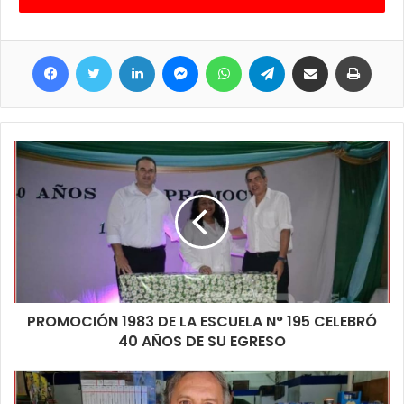
Juventud finalmente pudo disfrutar del triunfo que era muy
esperado y que en cierta manera libera tensiones en el equipo
Facebook
Twitter
LinkedIn
Messenger
WhatsApp
Telegram
Compartir por correo electrónico
Imprim
clorindense que se estaba preparando física y mentalmente
para lograr revertir el resultado anterior.
PROMOCIÓN 1983 DE LA ESCUELA N° 195 CELEBRÓ
40 AÑOS DE SU EGRESO