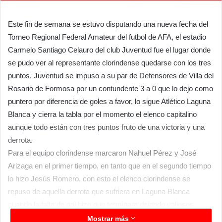
Este fin de semana se estuvo disputando una nueva fecha del
Torneo Regional Federal Amateur del futbol de AFA, el estadio
Carmelo Santiago Celauro del club Juventud fue el lugar donde
se pudo ver al representante clorindense quedarse con los tres
puntos, Juventud se impuso a su par de Defensores de Villa del
Rosario de Formosa por un contundente 3 a 0 que lo dejo como
puntero por diferencia de goles a favor, lo sigue Atlético Laguna
Blanca y cierra la tabla por el momento el elenco capitalino
aunque todo están con tres puntos fruto de una victoria y una
derrota.
Para el equipo clorindense marcaron Nahuel Pérez y José
Arizaga en el primer tiempo, en tanto que en el segundo tiempo
lo hizo Jesús Romero, con esto el elenco clorindense se
repuso de aquella derrota que sufriera en Laguna Blanca
cuando la falta de gol hizo que terminara dejando valiosos
puntos en el camino. El público que se llegó hasta el estadio de
Mostrar más