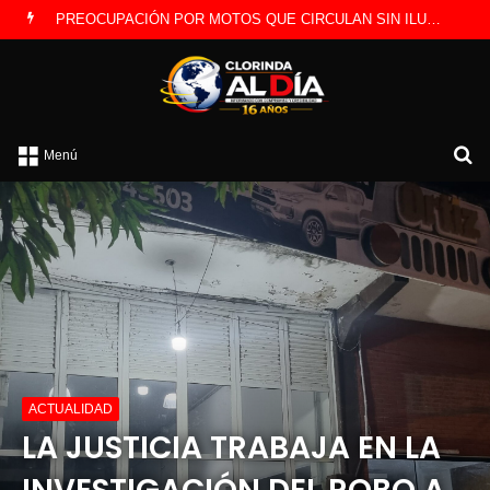
PREOCUPACIÓN POR MOTOS QUE CIRCULAN SIN ILUMINACIÓN
B
Menú
p
ACTUALIDAD
LA JUSTICIA TRABAJA EN LA