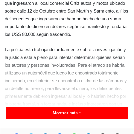
que ingresaron al local comercial Ortiz autos y motos ubicado
sobre calle 12 de Octubre entre San Martín y Sarmiento, allí los
delincuentes que ingresaron se habrían hecho de una suma
importante de dinero en dólares según se manifestó y rondaría
los USS 80.000 según trascendió.
La policía esta trabajando arduamente sobre la investigación y
la justicia esta a pleno para intentar determinar quienes serian
los autores y personas involucradas. Para el atraco se habría
utilizado un automóvil que luego fue encontrado totalmente
incinerado, en el interior se encontraba el dvr de las cámaras y
un detalle no menor, para llevarse el dinero, los delincuentes
primeramente debieron ingresar al local y lo habrían hecho por
la puerta frontal, sin forzar nada, e incluso ingresaron con un
elemento portátil tipo soldadora para lograr abrir la caja fuerte
Mostrar más
del local en cuestión.
Facebook
Twitter
LinkedIn
Messenger
WhatsApp
Telegram
Compartir por correo electrónico
Imprimir