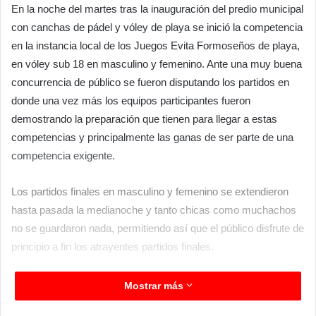
En la noche del martes tras la inauguración del predio municipal
con canchas de pádel y vóley de playa se inició la competencia
en la instancia local de los Juegos Evita Formoseños de playa,
en vóley sub 18 en masculino y femenino. Ante una muy buena
concurrencia de público se fueron disputando los partidos en
donde una vez más los equipos participantes fueron
demostrando la preparación que tienen para llegar a estas
competencias y principalmente las ganas de ser parte de una
competencia exigente.
Los partidos finales en masculino y femenino se extendieron
hasta pasada la medianoche y tanto chicas como muchachos
no se guardaron nada, permitiendo así que el público disfrute de
principio a fin los atrayentes partidos finales.
En masculino la dupla ganadora fue la de Gavilán Facundo-
Mostrar más
Pineda Gonzalo pertenecientes a Clorinda Vóley. En tanto que