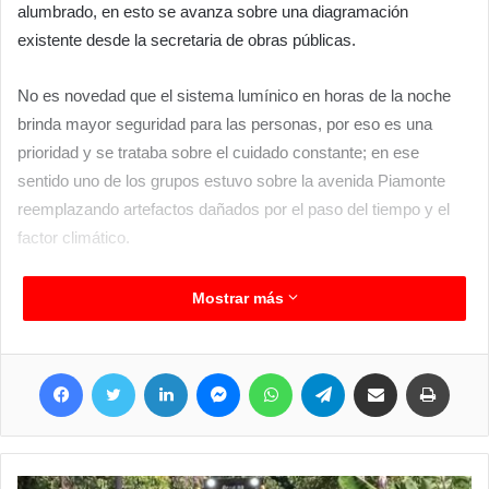
alumbrado, en esto se avanza sobre una diagramación
existente desde la secretaria de obras públicas.
No es novedad que el sistema lumínico en horas de la noche
brinda mayor seguridad para las personas, por eso es una
prioridad y se trataba sobre el cuidado constante; en ese
sentido uno de los grupos estuvo sobre la avenida Piamonte
reemplazando artefactos dañados por el paso del tiempo y el
factor climático.
ESPACIOS PUBLICOS
Mostrar más
Sin dejar de lado los espacios públicos, también se hace foco
Facebook
Twitter
LinkedIn
Messenger
WhatsApp
Telegram
Compartir por correo electrónico
Imprimir
en estos lugares, y recientemente se procedió al reemplazo de
artefactos de sistema led del predio deportivo de las 300
viviendas, además se sumaron más lumínicas e inclusive se
modificaron cuestiones ligadas a la distribución de energía para