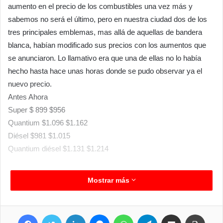
aumento en el precio de los combustibles una vez más y
sabemos no será el último, pero en nuestra ciudad dos de los
tres principales emblemas, mas allá de aquellas de bandera
blanca, habían modificado sus precios con los aumentos que
se anunciaron. Lo llamativo era que una de ellas no lo había
hecho hasta hace unas horas donde se pudo observar ya el
nuevo precio.
Antes Ahora
Super $ 899 $956
Quantium $1.096 $1.162
Diésel $981 $1.015
Quantium diésel $1.131 $1.214
Mostrar más
Facebook
Twitter
LinkedIn
Messenger
WhatsApp
Telegram
Compartir por correo electrónico
Imprim