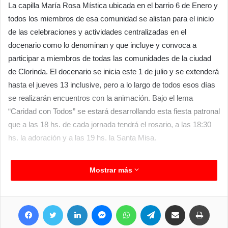
La capilla María Rosa Mística ubicada en el barrio 6 de Enero y
todos los miembros de esa comunidad se alistan para el inicio
de las celebraciones y actividades centralizadas en el
docenario como lo denominan y que incluye y convoca a
participar a miembros de todas las comunidades de la ciudad
de Clorinda. El docenario se inicia este 1 de julio y se extenderá
hasta el jueves 13 inclusive, pero a lo largo de todos esos días
se realizarán encuentros con la animación. Bajo el lema
“Caridad con Todos” se estará desarrollando esta fiesta patronal
que a las 18 hs. de cada jornada tendrá el rosario, a las 18:30
hs. la adoración y a las 19 hs. la Santa Misa.
Mostrar más
Facebook
Twitter
LinkedIn
Messenger
WhatsApp
Telegram
Compartir por correo electrónico
Imprim