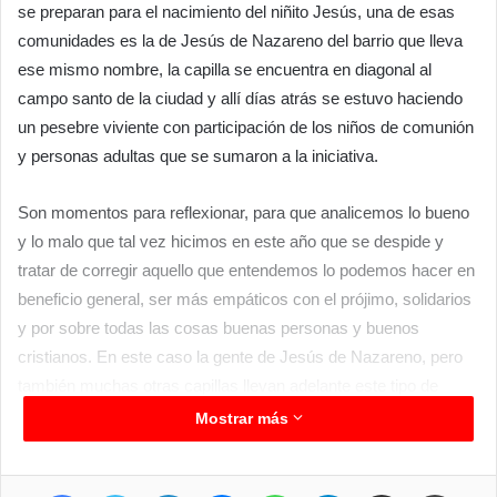
se preparan para el nacimiento del niñito Jesús, una de esas
comunidades es la de Jesús de Nazareno del barrio que lleva
ese mismo nombre, la capilla se encuentra en diagonal al
campo santo de la ciudad y allí días atrás se estuvo haciendo
un pesebre viviente con participación de los niños de comunión
y personas adultas que se sumaron a la iniciativa.
Son momentos para reflexionar, para que analicemos lo bueno
y lo malo que tal vez hicimos en este año que se despide y
tratar de corregir aquello que entendemos lo podemos hacer en
beneficio general, ser más empáticos con el prójimo, solidarios
y por sobre todas las cosas buenas personas y buenos
cristianos. En este caso la gente de Jesús de Nazareno, pero
también muchas otras capillas llevan adelante este tipo de
actividades que unen a la comunidad toda.
Mostrar más
Facebook
Twitter
LinkedIn
Messenger
WhatsApp
Telegram
Compartir por correo electrónico
Imprimir