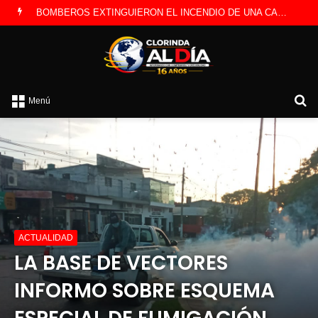
BOMBEROS EXTINGUIERON EL INCENDIO DE UNA CAMIONETA Y DETERMINARON QUE FUE POR UNA FALLA ELÉCTRICA
B
Menú
p
ACTUALIDAD
LA BASE DE VECTORES
INFORMO SOBRE ESQUEMA