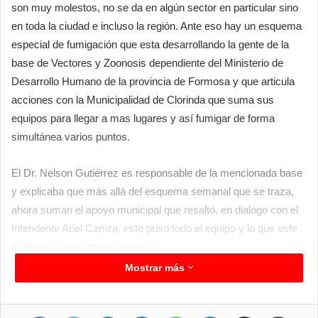
son muy molestos, no se da en algún sector en particular sino
en toda la ciudad e incluso la región. Ante eso hay un esquema
especial de fumigación que esta desarrollando la gente de la
base de Vectores y Zoonosis dependiente del Ministerio de
Desarrollo Humano de la provincia de Formosa y que articula
acciones con la Municipalidad de Clorinda que suma sus
equipos para llegar a mas lugares y así fumigar de forma
simultánea varios puntos.
El Dr. Nelson Gutiérrez es responsable de la mencionada base
y explicaba que más allá del esquema semanal que se traza,
ahora suman el apoyo municipal que resaltó, en dialogo con el
Intendente Ariel Caniza, este puso todo el equipo y lo que este
al alcance para ampliar la tarea.
Mostrar más
Es así que se esta llegando tanto de mañana como de tarde a
diferentes lugares, priorizando espacios de concurrencia
Facebook
Twitter
LinkedIn
Messenger
WhatsApp
Telegram
Compartir por correo electrónico
Imprimir