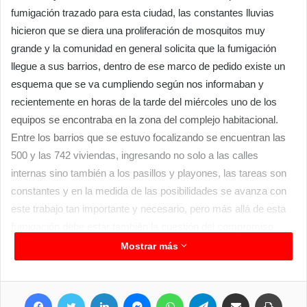
fumigación trazado para esta ciudad, las constantes lluvias
hicieron que se diera una proliferación de mosquitos muy
grande y la comunidad en general solicita que la fumigación
llegue a sus barrios, dentro de ese marco de pedido existe un
esquema que se va cumpliendo según nos informaban y
recientemente en horas de la tarde del miércoles uno de los
equipos se encontraba en la zona del complejo habitacional.
Entre los barrios que se estuvo focalizando se encuentran las
500 y las 742 viviendas, ingresando no solo a las calles
internas sino también a los pasillos y playones, las tareas son
constantes y en la medida de las posibilidades se avanza con
este trabajo tan importante y necesario, pero más allá de esta
fumigación debe estar también la cuestión del compromiso
ciudadano y evitar dejar recipientes donde se pueda acumular
Mostrar más
agua que luego sirva de criadero de mosquitos, incluso los
transmisores del dengue, vale recordar que años atrás
Facebook
Twitter
LinkedIn
Messenger
WhatsApp
Telegram
Compartir por correo electrónico
Imprim
habíamos tenido una situación delicada y eso bien podría volver