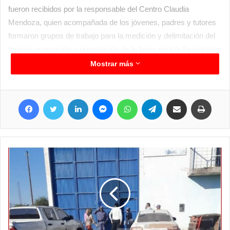
fueron recibidos por la responsable del Centro Claudia
Mendoza, quien acompañada de los jóvenes, padres y tutores
formaron grupos de trabajo para la medición y delimitación del
terreno, marcación y preparación de la tierra para la formación
de camellones que brindaran mejores condiciones a los
Mostrar más
plantines para su buen desarrollo radicular.
En este sentido, los profesionales y funcionarios resaltaron el
Facebook
Twitter
LinkedIn
Messenger
WhatsApp
Telegram
Compartir por correo electrónico
Imprim
entusiasmo y compromiso que han demostrado los jóvenes
para la actividad programada, ya que el objetivo es lograr no tan
solo introducirlos en el ámbito laboral, sino que establecer una
conexión con la sociedad y poder sentirse participes de ella.
La actividad finalizo con el compromiso de seguir avanzando
atentos a los periodos productivos que establecen y solicitan
este novedoso programa productivo de alta inserción social.