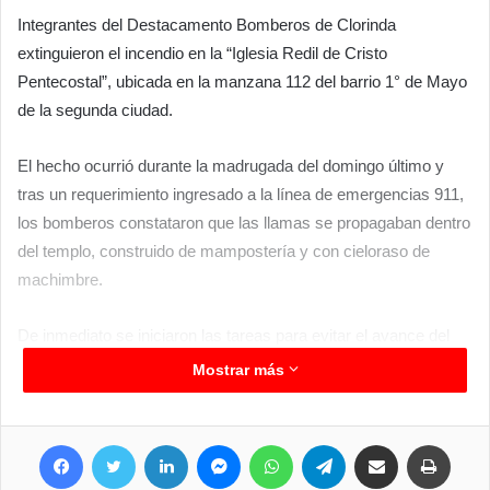
Integrantes del Destacamento Bomberos de Clorinda
extinguieron el incendio en la “Iglesia Redil de Cristo
Pentecostal”, ubicada en la manzana 112 del barrio 1° de Mayo
de la segunda ciudad.
El hecho ocurrió durante la madrugada del domingo último y
tras un requerimiento ingresado a la línea de emergencias 911,
los bomberos constataron que las llamas se propagaban dentro
del templo, construido de mampostería y con cieloraso de
machimbre.
De inmediato se iniciaron las tareas para evitar el avance del
fuego hasta extinguirlo de manera completa, sin que se
Mostrar más
registren heridos.
Facebook
Twitter
LinkedIn
Messenger
WhatsApp
Telegram
Compartir por correo electrónico
Imprimir
Como consecuencia del siniestro, se produjo la destrucción de
distintos instrumentos y equipos musicales: una batería,