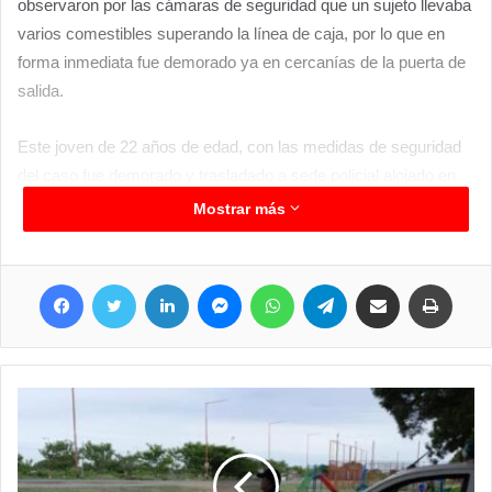
observaron por las cámaras de seguridad que un sujeto llevaba
varios comestibles superando la línea de caja, por lo que en
forma inmediata fue demorado ya en cercanías de la puerta de
salida.
Este joven de 22 años de edad, con las medidas de seguridad
del caso fue demorado y trasladado a sede policial alojado en
celdas a disposición del Juzgado en turno.
Mostrar más
Facebook
Twitter
LinkedIn
Messenger
WhatsApp
Telegram
Compartir por correo electrónico
Imprimir