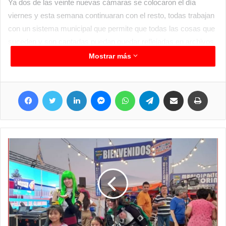
Ya dos de las veinte nuevas cámaras se colocaron el día
viernes y esta semana continuaran con el resto, todas trabajan
con un sistema municipal que permite que todas las cosas que
suceden y son captadas puedan quedar reflejadas en archivos
que luego d ser necesarias se utilizan para esclarecimiento de
Mostrar más
diferentes hechos.
Las primeras cámaras que están siendo instaladas según se
Facebook
Twitter
LinkedIn
Messenger
WhatsApp
Telegram
Compartir por correo electrónico
Imprim
informó, estarán ubicadas en sectores de accesos a la ciudad
desde la zona sur hasta la rotonda principal de ingreso, el
trabajo es ejecutado íntegramente por mano de obra municipal,
jóvenes con vastos conocimientos que vienen trabajando hace
tiempo en todo lo ligado a lo informático y tecnológico para el
municipio clorindense.