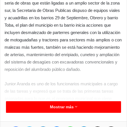
seria de obras que están ligadas a un amplio sector de la zona
sur, la Secretaria de Obras Publicas dispuso de equipos viales
y acuadrillas en los barrios 29 de Septiembre, Obrero y barrio
Toba, el plan del municipio en tu barrio inicia acciones que
incluyen desmalezado de parterres generales con la utilización
de motoguadañas y tractores para sectores más amplios o con
malezas más fuertes, también se está haciendo mejoramiento
de arterias, mantenimiento del enripiado, cuneteo y ampliación
del sistema de desagües con excavadoras convencionales y
reposición del alumbrado público dañado.
Junior Aranda es uno de los funcionarios municipales a cargo
de las tareas y expresó que se trata de las primeras tareas
asignadas para lo que es el programa municipal que viene
recorriendo diferentes sectores, y destacó que más allá de
Mostrar más
estos operativos, también la comuna se encuentra en otros
sectores brindando similares servicios, lo que demuestra la
Facebook
Twitter
LinkedIn
Messenger
WhatsApp
Telegram
Compartir por correo electrónico
Imprimir