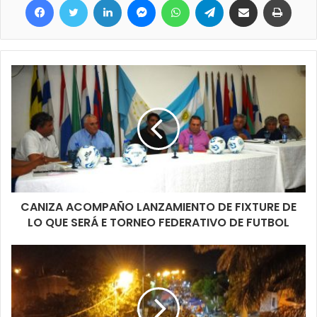
capacidad operativa del municipio y las ganas de seguir
haciendo lo mejor por nuestra ciudad.
CANIZA ACOMPAÑO LANZAMIENTO DE FIXTURE DE
LO QUE SERÁ E TORNEO FEDERATIVO DE FUTBOL