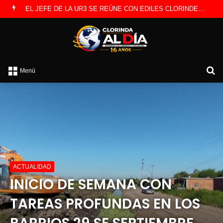
EL JEFE DE LA UR3 SE REÚNE CON EDILES CLORINDENSES
B
Menú
p
ACTUALIDAD
INICIO DE SEMANA CON
TAREAS PROFUNDAS EN LOS