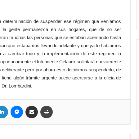
 la determinación de suspender ese régimen que veníamos
ue la gente permanezca en sus hogares, que de no ser
 eran muchas las personas que se estaban acercando hasta
ficio que estábamos llevando adelante y que ya lo habíamos
ga a cambiar todo y la implementación de este régimen la
portunamente el Intendente Celauro solicitará nuevamente
 deliberante pero por ahora esto decidimos suspenderlo, de
iene algún trámite urgente puede acercarse a la oficia de
 Dr. Lombardini.
LinkedIn
Messenger
Compartir por correo electrónico
Imprimir