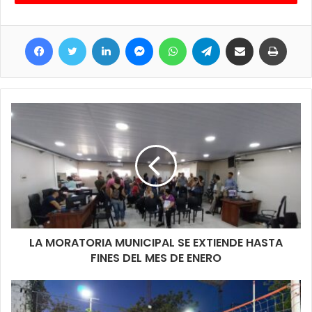
total de los elementos del interior del local y de una motocicleta
Zanella Zb.
Facebook
Twitter
LinkedIn
Messenger
WhatsApp
Telegram
Compartir por correo electrónico
Imprimir
Por otra parte, la propietaria refirió que mientras se encontraba
en su vivienda, colindante al negocio, escuchó una explosión y
observó que el almacén se encontraba envuelto en llamas.
Según la valoración de los peritos, establecieron que el siniestro
reviste a un HECHO ACCIDENTAL, del tipo eléctrico, originado
en un Plafón LED que cayó sobre la motocicleta que generó el
incendio y se propagó.
Por el caso, se inició un expediente judicial y todo quedó a
disposición de la Justicia.
LA MORATORIA MUNICIPAL SE EXTIENDE HASTA
FINES DEL MES DE ENERO