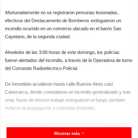
Afortunadamente no se registraron personas lesionadas,
efectivos del Destacamento de Bomberos extinguieron un
incendio ocurrido en un comercio ubicado en el barrio San
Cayetano, de la segunda ciudad.
Alrededor de las 3:00 horas de este domingo, los policías
fueron alertados del incendio, a través de la Operadora de turno
del Comando Radioeléctrico Policial.
De inmediato acudieron hasta calle Buenos Aires casi
Catamarca, donde constataron un incendio generalizado y tras
unas horas de intenso trabajo extinguieron el fuego, también
evitaron la propagación a viviendas lindantes.
Al realizar la inspección, encontraron un perro sin vida, como
consecuencia del siniestro, se estableció que hubo destrucción
Mostrar más