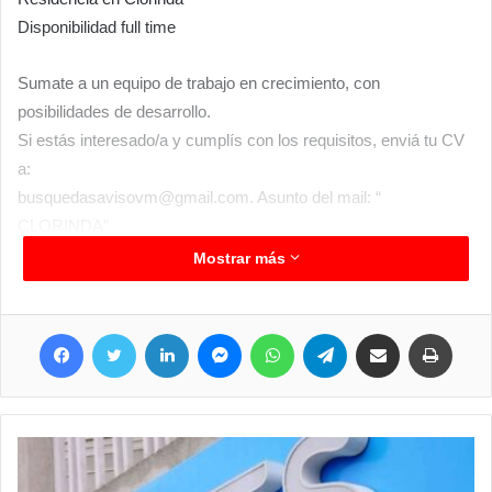
Disponibilidad full time
Sumate a un equipo de trabajo en crecimiento, con
posibilidades de desarrollo.
Si estás interesado/a y cumplís con los requisitos, enviá tu CV
a:
busquedasavisovm@gmail.com
. Asunto del mail: “
CLORINDA”
Mostrar más
Facebook
Twitter
LinkedIn
Messenger
WhatsApp
Telegram
Compartir por correo electrónico
Imprimir