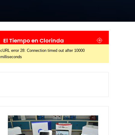
El Tiempo en Clorinda
cURL error 28: Connection timed out after 10000
milliseconds