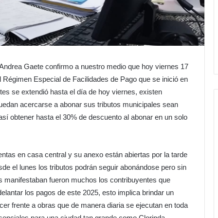
 Andrea Gaete confirmo a nuestro medio que hoy viernes 17
el Régimen Especial de Facilidades de Pago que se inició en
tes se extendió hasta el día de hoy viernes, existen
 puedan acercarse a abonar sus tributos municipales sean
así obtener hasta el 30% de descuento al abonar en un solo
ntas en casa central y su anexo están abiertas por la tarde
esde el lunes los tributos podrán seguir abonándose pero sin
os manifestaban fueron muchos los contribuyentes que
delantar los pagos de este 2025, esto implica brindar un
cer frente a obras que de manera diaria se ejecutan en toda
senciales para una ciudad tan grande como Clorinda.