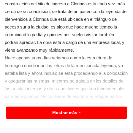
construcción del hito de ingreso a Clorinda está cada vez más
cerca de su conclusión, se trata de un paseo con la leyenda de
bienvenidos a Clorinda que está ubicada en el triángulo de
acceso sur a la ciudad, es algo que hace mucho tiempo la
comunidad lo pedía y quienes nos suelen visitar también
podrán apreciar. La obra está a cargo de una empresa local, y
viene avanzando muy rápidamente.
Hace apenas unos días veíamos como la estructura de
hormigón donde irían las letras de la mencionada leyenda, ya
estaba lista y ahora incluso se está procediendo a la colocación
y asegurar las mismas, mientras se trabaja en los detalles de
las sendas internas y otras cuestiones que son fundamentales
para este avance. De continuar de esa forma, el lugar podría
estar listo para su inauguración en pocos días más con lo que
se concretaría un sueño de tantos clorindenses.
Mostrar más
Facebook
Twitter
LinkedIn
Messenger
WhatsApp
Telegram
Compartir por correo electrónico
Imprim