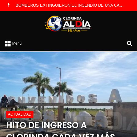
BOMBEROS EXTINGUIERON EL INCENDIO DE UNA CAMIONETA Y DETERMINARON QUE FUE POR UNA FALLA ELÉCTRICA
B
Menú
po
ACTUALIDAD
HITO DE INGRESO A