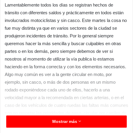
Lamentablemente todos los días se registran hechos de
tránsito con diferentes saldos y prácticamente en todos están
involucrados motociclistas y sin casco. Este martes la cosa no
fue muy distinta ya que en varios sectores de la ciudad se
produjeron incidentes de tránsito. Por lo general siempre
queremos hacer la más sencilla y buscar culpables en otras
partes o en los demás, pero siempre debemos de ver si
nosotros al momento de utilizar la vía publica lo estamos
haciendo en la forma correcta y con los elementos necesarios.
Algo muy común es ver a la gente circular en moto, por
ejemplo, sin casco, o más de dos personas en un mismo
rodado exponiéndose cada uno de ellos, hacerlo a una
velocidad mayor a la recomendada en ciertas arterias, o en el
caso de los vehículos de cuatro ruedas las faltas más comunes
son no respetar las prioridades de paso, circular por carriles de
circulación rápida a velocidad lenta y sin las luces
Mostrar más
correspondientes por mencionar algunas.