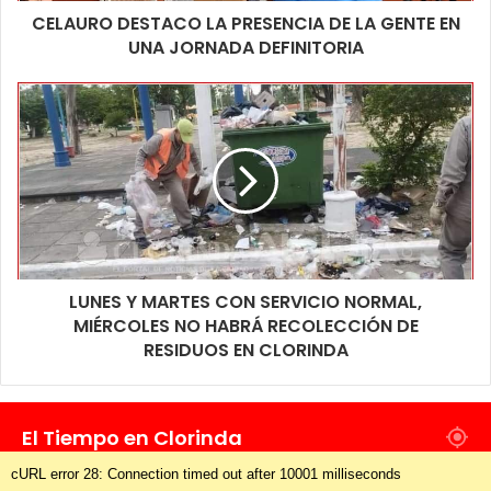
menores, portando dos sujetos masculinos armas blancas en
CELAURO DESTACO LA PRESENCIA DE LA GENTE EN
UNA JORNADA DEFINITORIA
mano, uno de ellos un machete de gran tamaño y otro un
machetillo, quien arribo a bordo de una vehículo marca FORD
ECOSPORT, los increparon, profiriéndoles amenazas de
muerte.
Se dio inicio a la causa por Lesiones, Amenazas con el uso de
Arma Blanca y Daño, con intervención del Juzgado local, cuya
investigación proseguirá conforme direccionamiento de la
citada Magistratura.
LUNES Y MARTES CON SERVICIO NORMAL,
MIÉRCOLES NO HABRÁ RECOLECCIÓN DE
RESIDUOS EN CLORINDA
El Tiempo en Clorinda
cURL error 28: Connection timed out after 10001 milliseconds