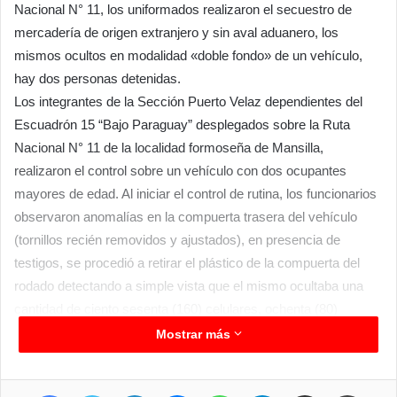
Nacional N° 11, los uniformados realizaron el secuestro de
mercadería de origen extranjero y sin aval aduanero, los
mismos ocultos en modalidad «doble fondo» de un vehículo,
hay dos personas detenidas.
Los integrantes de la Sección Puerto Velaz dependientes del
Escuadrón 15 “Bajo Paraguay” desplegados sobre la Ruta
Nacional N° 11 de la localidad formoseña de Mansilla,
realizaron el control sobre un vehículo con dos ocupantes
mayores de edad. Al iniciar el control de rutina, los funcionarios
observaron anomalías en la compuerta trasera del vehículo
(tornillos recién removidos y ajustados), en presencia de
testigos, se procedió a retirar el plástico de la compuerta del
rodado detectando a simple vista que el mismo ocultaba una
cantidad de ciento sesenta (160) celulares, ochenta (80)
módulos de celulares, dos (2) relojes digitales.
Mostrar más
Ante ese hallazgo, por orden del Juzgado Federal de Formosa
N°2 y la Fiscalía Federal N°2, ordenó el secuestro de la
Facebook
Twitter
LinkedIn
Messenger
WhatsApp
Telegram
Compartir por correo electrónico
Imprim