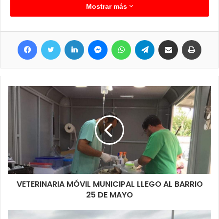
causa.
Mostrar más
Facebook
Twitter
LinkedIn
Messenger
WhatsApp
Telegram
Compartir por correo electrónico
Imprim
VETERINARIA MÓVIL MUNICIPAL LLEGO AL BARRIO
25 DE MAYO