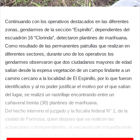
Continuando con los operativos destacados en las diferentes
zonas, gendarmes de la sección “Espinillo”, dependientes del
escuadrón 16 “Clorinda”, detectaron plantines de marihuana.
Como resultado de las permanentes patrullas que realizan en
diferentes sectores, durante uno de los operativos los
gendarmes observaron que dos ciudadanos mayores de edad
salían desde la espesa vegetación de un campo lindante a un
camino cercano a la localidad de El Espinillo, por lo que fueron
identificados y al no poder justificar el motivo por el que salían
del lugar, se realizó un rastrillaje encontrando entre un
cañaveral treinta (30) plantines de marihuana.
Del hecho intervino el juzgado y la fiscalía federal N° 1, de la
ciudad de Formosa, quien dispuso que se realicen las
actuaciones correspondientes, el secuestro del estupefaciente
y que los ciudadanos queden en libertad supeditados a la