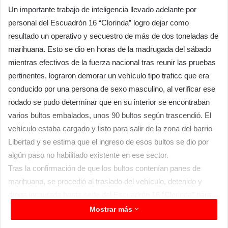
Un importante trabajo de inteligencia llevado adelante por
personal del Escuadrón 16 “Clorinda” logro dejar como
resultado un operativo y secuestro de más de dos toneladas de
marihuana. Esto se dio en horas de la madrugada del sábado
mientras efectivos de la fuerza nacional tras reunir las pruebas
pertinentes, lograron demorar un vehículo tipo traficc que era
conducido por una persona de sexo masculino, al verificar ese
rodado se pudo determinar que en su interior se encontraban
varios bultos embalados, unos 90 bultos según trascendió. El
vehículo estaba cargado y listo para salir de la zona del barrio
Libertad y se estima que el ingreso de esos bultos se dio por
algún paso no habilitado existente en ese sector.
Tras la confirmación de que los bultos contenían panes de
marihuana, se procedió al traslado del vehículo, detenido y
droga incautada hasta sede del Escuadrón 16 “Clorinda” para
iniciar las actuaciones legales y conteo, que finalizados
Mostrar más
desprendieron un total de 2931 panes de marihuana con un