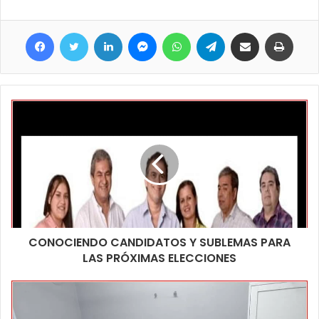
que eran una Fuerza de «Elite». Recibió la responsabilidad de
un sector de defensa específico, en el cual se hallaba el
Facebook
Twitter
LinkedIn
Messenger
WhatsApp
Telegram
Compartir por correo electrónico
Imprim
Regimiento de Infantería 25. En este caso se recordó el 41
aniversario de aquella participación y por ello de este acto del
que fueron parte miembros de la fuerza nacional apostados en
la segunda ciudad, personal superior y subalterno. Walter
Martínez, en representación de la Municipalidad de Clorinda y
ex combatiente fue parte de este importante acto de
recordación.
CONOCIENDO CANDIDATOS Y SUBLEMAS PARA
LAS PRÓXIMAS ELECCIONES