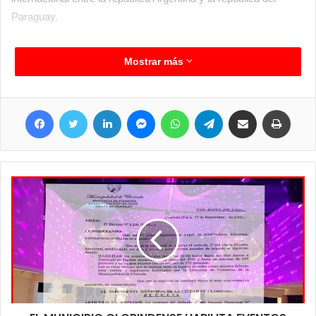
Paraguay.
Mostrar más
Facebook
Twitter
LinkedIn
Messenger
WhatsApp
Telegram
Compartir por correo electrónico
Imprim