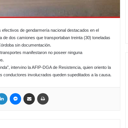
 efectivos de gendarmería nacional destacados en el
ha de dos camiones que transportaban treinta (30) toneladas
 Córdoba sin documentación.
transportes manifestaron no poseer ninguna
os.
a”, intervino la AFIP-DGA de Resistencia, quien oriento la
os conductores involucrados queden supeditados a la causa.
ter
LinkedIn
Messenger
Compartir por correo electrónico
Imprimir