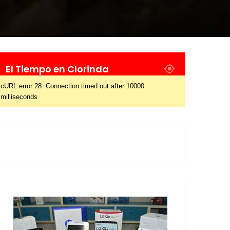
El Tiempo en Clorinda
cURL error 28: Connection timed out after 10000
milliseconds