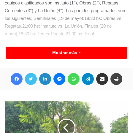
equipos clasificados son Instituto (1°), Obras (2°), Regatas
Corrientes (3°) y La Unión (4°). Los partidos programados son
los siguientes; Semifinales (19 de mayo):18:30 hs: Obras vs.
Regatas.21:00 hs: Instituto vs. La Unión. Finales (20 de
mayo):18:30 hs: Tercer Puesto.21:00 hs: Final.
Mostrar más
Facebook
Twitter
LinkedIn
Messenger
WhatsApp
Telegram
Compartir por correo electrónico
Imprim