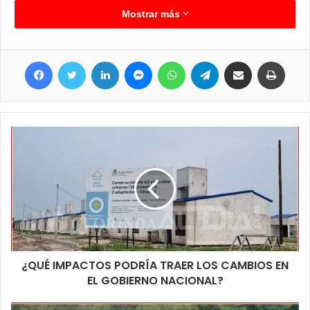
próxima pelea la tiene contra un atleta húngaro, quien es
Mostrar más
segundo en el ranking mundial. Desde lejos tanto su familia,
amigos y principalmente quienes lo suelen preparar desde el
Facebook
Twitter
LinkedIn
Messenger
WhatsApp
Telegram
Compartir por correo electrónico
Imprim
gimnasio local están haciendo el seguimiento de este atleta que
está destacándose en esta experiencia.
¿QUÉ IMPACTOS PODRÍA TRAER LOS CAMBIOS EN
EL GOBIERNO NACIONAL?