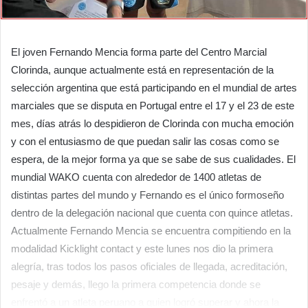
El joven Fernando Mencia forma parte del Centro Marcial
Clorinda, aunque actualmente está en representación de la
selección argentina que está participando en el mundial de artes
marciales que se disputa en Portugal entre el 17 y el 23 de este
mes, días atrás lo despidieron de Clorinda con mucha emoción
y con el entusiasmo de que puedan salir las cosas como se
espera, de la mejor forma ya que se sabe de sus cualidades. El
mundial WAKO cuenta con alrededor de 1400 atletas de
distintas partes del mundo y Fernando es el único formoseño
dentro de la delegación nacional que cuenta con quince atletas.
Actualmente Fernando Mencia se encuentra compitiendo en la
modalidad Kicklight contact y este lunes nos dio la primera
alegría, tras todos los pasos oficiales de llegada, acreditación,
pesaje y demás, llego la primera competencia donde se
enfrentó a un atleta peruano a quien logró superar y ahora la