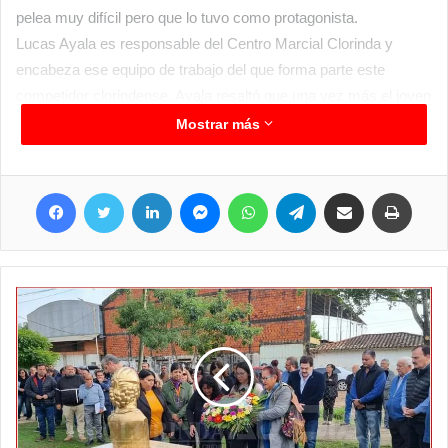
pelea muy difícil pero que lo tuvo como protagonista.
Lucas Ayala es responsable del Centro Marcial Clorinda y
encabeza ese equipo de trabajo del que forma parte este
competidor clorindense, Ayala resaltó que una vez más el joven
clorindense logro estar a la altura de tamaña competencia y así
Mostrar más
retener su título, demostrando su capacidad técnica ante un
aguerrido rival, y se quedó claramente con el triunfo, la
Facebook
Twitter
LinkedIn
Messenger
WhatsApp
Telegram
Compartir por correo electrónico
Imprim
preparación para esta competencia se inició hace poco más de
dos meses y llegaron de manera óptima al evento realizado en
el club San Martín de Corrientes.
“Además de la pela de Fer, hubo otras 19 y el plato fuerte era
por el campeonato mundial pro que tenía a Leonardo Corrales
como competidor vs Alesandro Panni italiano quien venía como
campeón mundial, y el correntino logro quedarse con el título y
es el primer argentino campeón mundial WAKO pro” agregó
Ayala.