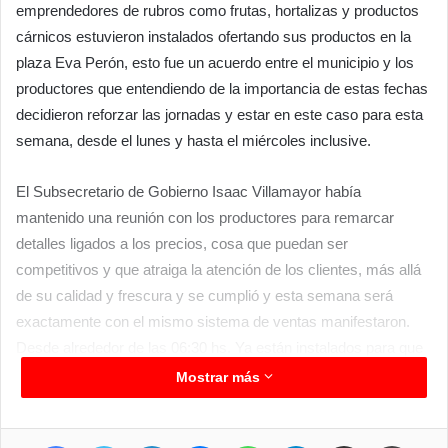
emprendedores de rubros como frutas, hortalizas y productos
cárnicos estuvieron instalados ofertando sus productos en la
plaza Eva Perón, esto fue un acuerdo entre el municipio y los
productores que entendiendo de la importancia de estas fechas
decidieron reforzar las jornadas y estar en este caso para esta
semana, desde el lunes y hasta el miércoles inclusive.
El Subsecretario de Gobierno Isaac Villamayor había
mantenido una reunión con los productores para remarcar
detalles ligados a los precios, cosa que puedan ser
competitivos y que atraiga la atención de los clientes, más allá
de su calidad y frescura y se cumplió y esta semana será
exactamente con el mismo sistema de ventas manifestaron.
Desde alrededor de las 06:30 hs. Ya están instalados para que
la gente pueda acercarse.
Mostrar más
Facebook
Twitter
LinkedIn
Messenger
WhatsApp
Telegram
Compartir por correo electrónico
Imprimir