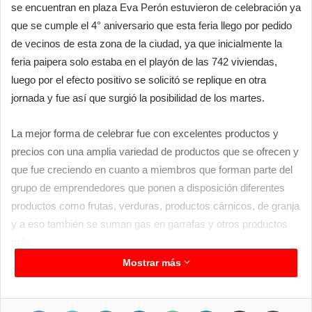
se encuentran en plaza Eva Perón estuvieron de celebración ya
que se cumple el 4° aniversario que esta feria llego por pedido
de vecinos de esta zona de la ciudad, ya que inicialmente la
feria paipera solo estaba en el playón de las 742 viviendas,
luego por el efecto positivo se solicitó se replique en otra
jornada y fue así que surgió la posibilidad de los martes.
La mejor forma de celebrar fue con excelentes productos y
precios con una amplia variedad de productos que se ofrecen y
que fue creciendo en cuanto a miembros que forman parte del
grupo de emprendedores que ponen a disposición diferentes
productos como frutas, verduras, productos cárnicos, de granja
y a eso también se suman gas en garrafas y otros productos
más.
Mostrar más
El efecto e impacto económico que genera esta feria es muy
importante y permite que muchas familias de localidades
Facebook
Twitter
LinkedIn
Messenger
WhatsApp
Telegram
Compartir por correo electrónico
Imprimir