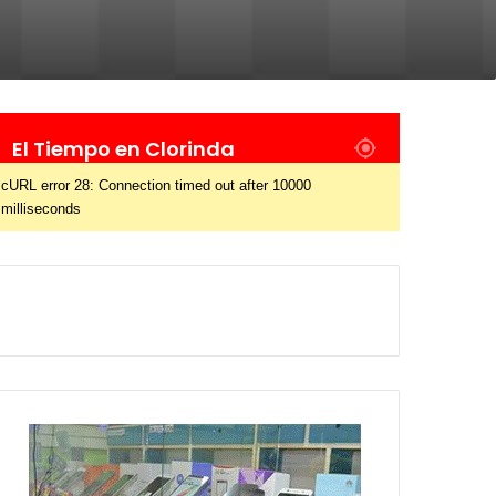
El Tiempo en Clorinda
cURL error 28: Connection timed out after 10000
milliseconds