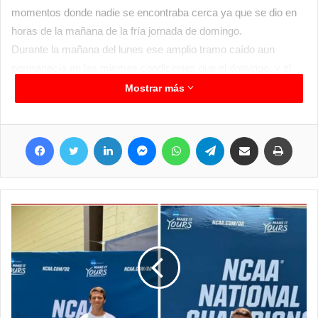
momentos donde nadie se encontraba cerca ya que se dio en
horas de la mañana de la fría jornada de domingo.
Durante la mañana del lunes ese amplio tramo caído aun
permanecía en las mismas condiciones que el domingo, y el
tramo que aún se encontraba en la parte superior también tiene
Mostrar más
rasgos de que está en malas condiciones por lo que
seguramente lo más recomendable es sacarlo por completo,
Facebook
Twitter
LinkedIn
Messenger
WhatsApp
Telegram
Compartir por correo electrónico
Imprim
aunque seguramente desde el ámbito de educación provincial
deberán enviar a hacer un relevamiento y hacer los trabajos
que permitan brindar la seguridad a quienes concurren a ese
establecimiento. Un sereno del municipio de Clorinda que está
pegado al edificio escolar en cuestión menciono que se
escuchó un fuerte ruido y rápidamente salieron a observar que
pasaba y se encontraron con eso que había caído, por suerte
nadie resultó lesionado, expresaban.