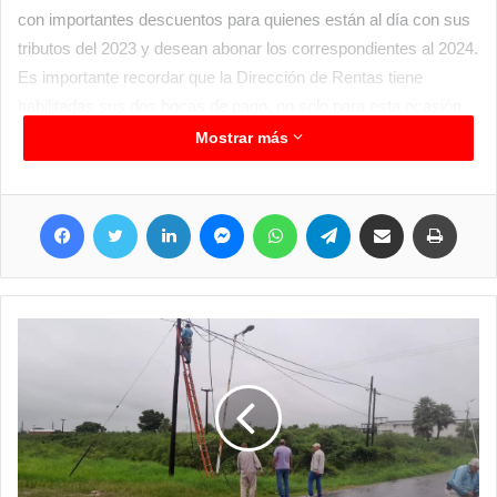
con importantes descuentos para quienes están al día con sus
tributos del 2023 y desean abonar los correspondientes al 2024.
Es importante recordar que la Dirección de Rentas tiene
habilitadas sus dos bocas de pago, no solo para esta ocasión
sino durante todo el año, una la de la casa municipal en avenida
Mostrar más
España e Italia y el anexo en el Boulevard Larrabure acceso al
complejo habitacional, en ambos lugares el contribuyente puede
Facebook
Twitter
LinkedIn
Messenger
WhatsApp
Telegram
Compartir por correo electrónico
Imprim
acercarse y hacer sus consultas sobre los tributos que desea
abonar o armar planes de pago y allí en cada terminal estarán
los empleados municipales para evacuar esas consultas. Las
atenciones son de lunes a viernes de 07 a 13 hs. y de 16:30 a
19 hs. y recordemos que la moratoria se inicia este viernes 1
de diciembre y se extiende hasta el 31 de diciembre.