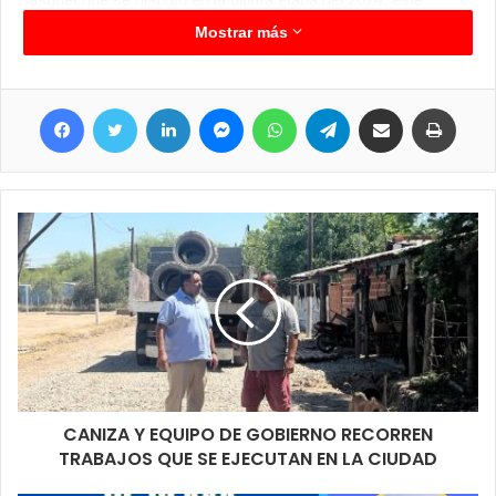
miércoles a las 20 hs. arrancan los encuentros.
Mostrar más
Facebook
Twitter
LinkedIn
Messenger
WhatsApp
Telegram
Compartir por correo electrónico
Imprimir
CANIZA Y EQUIPO DE GOBIERNO RECORREN
TRABAJOS QUE SE EJECUTAN EN LA CIUDAD