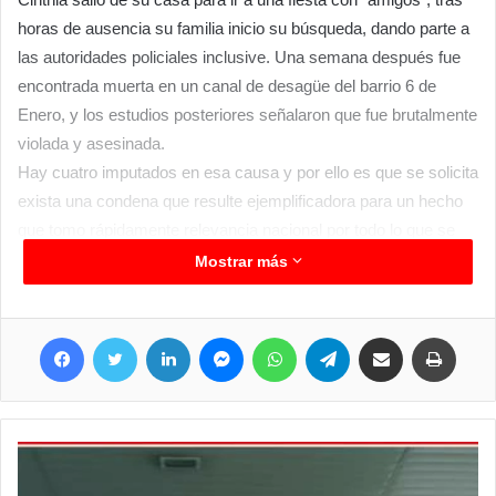
horas de ausencia su familia inicio su búsqueda, dando parte a
las autoridades policiales inclusive. Una semana después fue
encontrada muerta en un canal de desagüe del barrio 6 de
Enero, y los estudios posteriores señalaron que fue brutalmente
violada y asesinada.
Hay cuatro imputados en esa causa y por ello es que se solicita
exista una condena que resulte ejemplificadora para un hecho
que tomo rápidamente relevancia nacional por todo lo que se
dio en el contexto de un supuesto encuentro entre amigos que
Mostrar más
término de la peor manera. La convocatoria para la marcha es
para este miércoles a las 09 hs. Partiendo desde la plaza de la
Facebook
Twitter
LinkedIn
Messenger
WhatsApp
Telegram
Compartir por correo electrónico
Imprim
Madre por avenida San Martín, 25 de Mayo hasta frente al
edificio de tribunales de la ciudad de Clorinda.