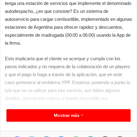
tenga una estación de servicios que implemente el denominado
autodespacho, ¿en que consiste? Es un sistema de
autoservicio para cargar combustible, implementado en algunas
estaciones de Argentina para ofrecer rapidez y descuentos,
especialmente de madrugada (00:00 a 06:00) usando la App de
la firma.
Esto implicaría que el cliente se acerque y cumpla con los
pasos indicados y no requiera de la colaboración de un playero
y que el pago lo haga a través de la aplicación, que en este
caso pertenece al emblema YPF. Estamos poniendo a punto la
isla que se va utilizar para ese servicio, aun faltan algunos
detalles, pero pronto vamos a tenerlo disponible nos
manifestaba un miembro de la firma.
Mostrar más
Facebook
Twitter
LinkedIn
Messenger
WhatsApp
Telegram
Compartir por correo electrónico
Imprimir