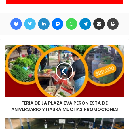
especiales como serenata de la noche del viernes y las
actividades del sábado a lo largo de todo el día.
Facebook
Twitter
LinkedIn
Messenger
WhatsApp
Telegram
Compartir por correo electrónico
Imprimir
FERIA DE LA PLAZA EVA PERON ESTA DE
ANIVERSARIO Y HABRÁ MUCHAS PROMOCIONES