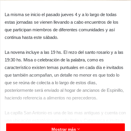
La misma se inicio el pasado jueves 4 y a lo largo de todas
estas jornadas se vienen llevando a cabo encuentros de los
que participan miembros de diferentes comunidades y así
continua hasta este sábado.
La novena incluye a las 19 hs. El rezo del santo rosario y a las
19:30 hs. Misa o celebración de la palabra, como es
característico existen temas puntuales en cada día e invitados
que también acompañan, un detalle no menor es que todo lo
que se reúna de colecta a lo largo de estos días,
posteriormente será enviado al hogar de ancianos de Espinillo,
haciendo referencia a alimentos no perecederos.
La capilla San Antonio es una de las mas antiguas y cuenta con
una ubicación estratégica en calle Italia y Catamarca e invita a
la gente a sumarse tanto a la novena como a las actividades
Mostrar más