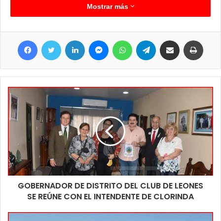
mostraron muy contentos con estos elementos recibidos y vale
Mostrar más
señalar que resultan beneficiados mas de 300 niños y niñas
que son los que componen las distintas disciplinas deportivas
Facebook
Twitter
LinkedIn
Messenger
WhatsApp
Telegram
Compartir por correo electrónico
Imprim
que van en distintos horarios y días. Vale señalar que estas
escuelas reciben a los chicos de toda la ciudad y de forma
gratuita por lo que los interesados en sumar a sus niños lo
pueden hacer acercándose a la oficina de Deportes en el
Polideportivo y agregando a los chicos en los horarios que allí
les informaran.
GOBERNADOR DE DISTRITO DEL CLUB DE LEONES
SE REÚNE CON EL INTENDENTE DE CLORINDA