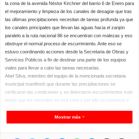
la zona de la avenida Néstor Kirchner del barrio 6 de Enero para
el mejoramiento y limpieza de los canales de desagüe que tras
las últimas precipitaciones necesitan de tareas profunda ya que
los canales principales que llevan las aguas hacia el zanjón
paralelo a la ruta nacional 86 se encuentran con malezas y eso
obstruye el normal proceso de escurrimiento. Ante eso se
estuvo coordinando acciones desde la Secretaria de Obras y
Servicios Públicos a fin de destinar una parte de los equipos
viales para llevar a cabo las tareas necesarias.
Abel Silva, miembro del equipo de la mencionada secretaria
municipal manifestó que durante las precipitaciones se
verificaron las condiciones y se detectaron escurrimientos más
lentos que los normales en esa zona y por ello se comenzó a
trabajar sobre esa zona y la extenderán hacia otros sectores
puntuales, se trata de una tarea que requiera del uso de
Mostrar más
excavadora convencional ya que el canal de desagüe paralelo a
la avenida Kirchner es amplio y no solo se trabaja sobre el
Facebook
Twitter
LinkedIn
Messenger
WhatsApp
Telegram
Compartir por correo electrónico
Imprim