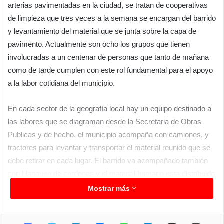
arterias pavimentadas en la ciudad, se tratan de cooperativas
de limpieza que tres veces a la semana se encargan del barrido
y levantamiento del material que se junta sobre la capa de
pavimento. Actualmente son ocho los grupos que tienen
involucradas a un centenar de personas que tanto de mañana
como de tarde cumplen con este rol fundamental para el apoyo
a la labor cotidiana del municipio.
En cada sector de la geografía local hay un equipo destinado a
las labores que se diagraman desde la Secretaria de Obras
Publicas y de hecho, el municipio acompaña con camiones, y
tractores para levantar y transportar el material reunido que se
debe retirar en cada lugar. El barrido va acompañado también
con blanqueo de cordones y el material humano esta distribuido
de acuerdo al sector específico que se debe cumplir en cada
Mostrar más
jornada.
Facebook
Twitter
LinkedIn
Messenger
WhatsApp
Telegram
Compartir por correo electrónico
Imprimir