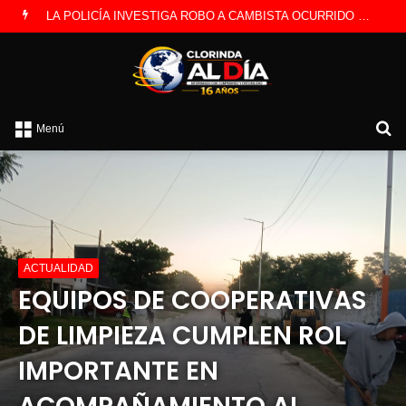
PREOCUPACIÓN POR MOTOS QUE CIRCULAN SIN ILUMINACIÓN
B
Menú
p
ACTUALIDAD
EQUIPOS DE COOPERATIVAS
DE LIMPIEZA CUMPLEN ROL
IMPORTANTE EN