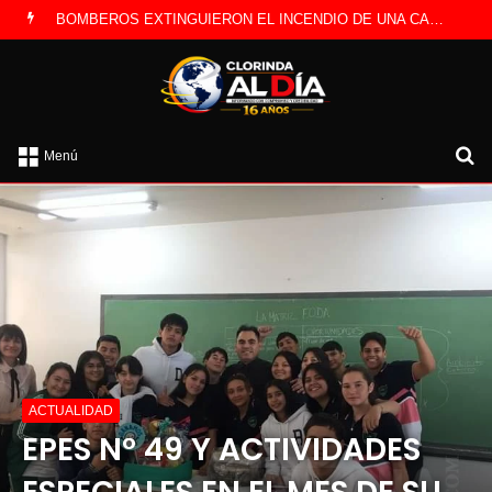
LA POLICÍA INVESTIGA ROBO A CAMBISTA OCURRIDO ESTE JUEVES
B
Menú
po
ACTUALIDAD
EPES N° 49 Y ACTIVIDADES