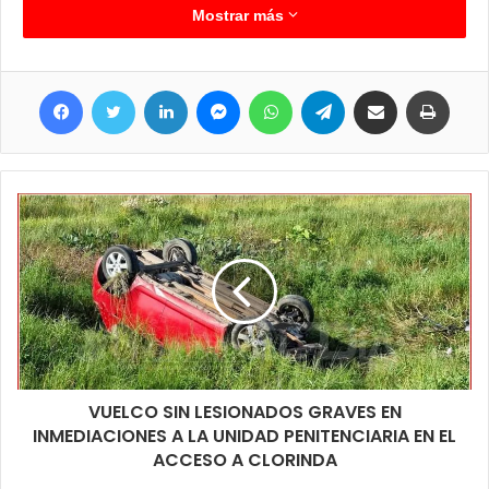
división ganadora que se trató del 6° 2° del turno mañana. De
Mostrar más
esta manera las autoridades educativas de la citada institución
suman su granito de arena para que los alumnos participen y
Facebook
Twitter
LinkedIn
Messenger
WhatsApp
Telegram
Compartir por correo electrónico
Imprim
sean parte de esta historia de la querida EPES N° 49 de
Clorinda.
VUELCO SIN LESIONADOS GRAVES EN
INMEDIACIONES A LA UNIDAD PENITENCIARIA EN EL
ACCESO A CLORINDA