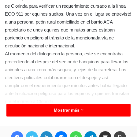
de Clorinda para verificar un requerimiento cursado a la línea
ECO 911 por equinos sueltos. Una vez en el lugar se entrevistó
a una persona, peón rural domiciliado en el barrio ACA
propietario de unos equinos que minutos antes estaban
poniendo en peligro al tránsito de la mencionada vía de
circulación nacional e internacional.
Al momento del dialogo con la persona, este se encontraba
procediendo al despeje del sector de banquinas para llevar los
animales a una zona más segura, y lejos de la carretera. Los
efectivos policiales colaboraron con el despeje y así
cumplir con el requerimiento que minutos antes había llegado
ante la situación peligrosa para los equinos y quienes transitan
por el ingreso a Clorinda.
Mostrar más
Facebook
Twitter
LinkedIn
Messenger
WhatsApp
Telegram
Compartir por correo electrónico
Imprim