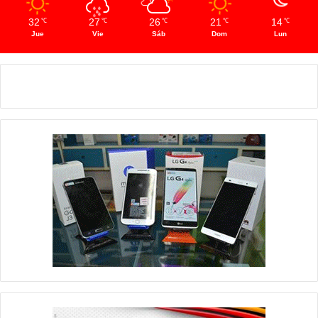
32
27
26
21
14
℃
℃
℃
℃
℃
Jue
Vie
Sáb
Dom
Lun