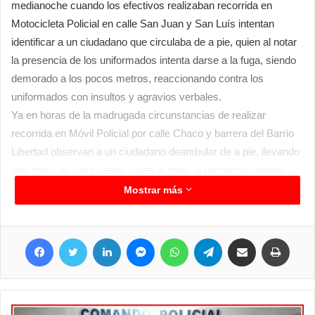
medianoche cuando los efectivos realizaban recorrida en
Motocicleta Policial en calle San Juan y San Luís intentan
identificar a un ciudadano que circulaba de a pie, quien al notar
la presencia de los uniformados intenta darse a la fuga, siendo
demorado a los pocos metros, reaccionando contra los
uniformados con insultos y agravios verbales.
Ya en horas de la madrugada circunstancias de realizar
recorrida en Móvil Policial por calle Chaco y barrera del Barrio
Libertad observan a un ciudadano deambular de a pie, llevando
una bolsa de color negro, quien al notar la presencia policial
emprende fuga con dirección a la barrera siendo rápidamente
Mostrar más
interceptado metros después, verificándose en el interior de la
bolsa un motor elevador de agua marca GAMMA de ½ HP,
Facebook
Twitter
LinkedIn
Messenger
WhatsApp
Telegram
Compartir por correo electrónico
Imprim
presumiéndose que se trata de un bien mal habido, debido a
que éste no justifica propiedad del bien.
Estas personas, de 23 y 25 años, respectivamente fueron
trasladados a sede policial, a disposición de la Magistratura en