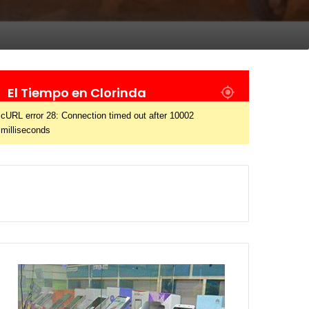
El Tiempo en Clorinda
cURL error 28: Connection timed out after 10002
milliseconds