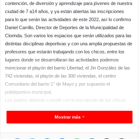
contención, de diversión y aprendizaje para jóvenes de nuestra
ciudad de 7 a14 años, y ya están abiertas las inscripciones
para lo que serán las actividades de este 2022, así lo confirmo
Daniel Carrillo, Director de Deportes de la Municipalidad de
Clorinda. Son varios los espacios que serán utilizados para las
distintas disciplinas deportivas y con una amplia propuestas de
profesores que estarán trabajando con los chicos, entre los
lugares donde se desarrollaran las actividades podemos
mencionar el playón del barrio Libertad, el Jin González de las
742 viviendas, el playón de las 300 viviendas, el centro
Comunitario del barrio 1° de Mayo y por supuesto el
polideportivo municipal.
Los padres deberán cumplir con la inscripción de los chicos
para cada uno de los lugares, durante esta semana pueden
hacerlo en el polideportivo municipal en el horario de 08:30 a 12
Mostrar más
hs y luego cuando inicien las actividades la semana entrante lo
podrán hacer en los lugares de clases hasta completar los
Facebook
Twitter
LinkedIn
Messenger
WhatsApp
Telegram
Compartir por correo electrónico
Imprim