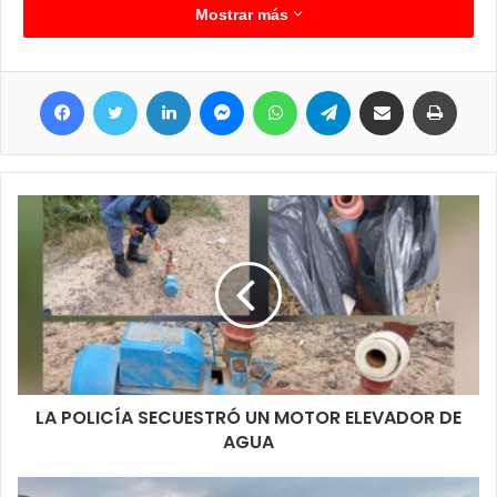
otros productos. El hacerlo de forma manual es muy difícil por
Mostrar más
eso agradecen al Intendente Ariel Caniza y su equipo por estos
trabajos. Agregó que a partir de esto, avanzaran con el detalle
Facebook
Twitter
LinkedIn
Messenger
WhatsApp
Telegram
Compartir por correo electrónico
Imprimir
final del suelo para la plantación de semillas y raíces.
LA POLICÍA SECUESTRÓ UN MOTOR ELEVADOR DE
AGUA